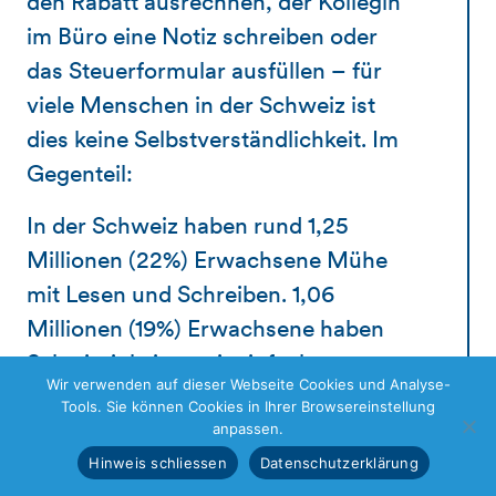
den Rabatt ausrechnen, der Kollegin
im Büro eine Notiz schreiben oder
das Steuerformular ausfüllen – für
viele Menschen in der Schweiz ist
dies keine Selbstverständlichkeit. Im
Gegenteil:
In der Schweiz haben rund 1,25
Millionen (22%) Erwachsene Mühe
mit Lesen und Schreiben. 1,06
Millionen (19%) Erwachsene haben
Schwierigkeiten mit einfacher
Wir verwenden auf dieser Webseite Cookies und Analyse-
Mathematik im Alltag. Ausserdem
Tools. Sie können Cookies in Ihrer Browsereinstellung
muss davon ausgegangen werden,
anpassen.
dass rund 22% der Schweizer
Hinweis schliessen
Datenschutzerklärung